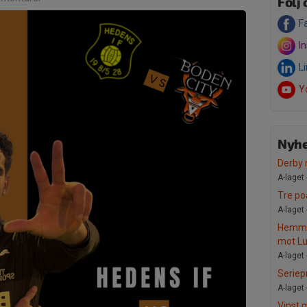
Följ 
F
I
L
Y
Nyhe
Derby 
A-laget 
Tre po
A-laget 
Hemmap
mot Lu
A-laget 
Seriep
A-laget 
Vinst 