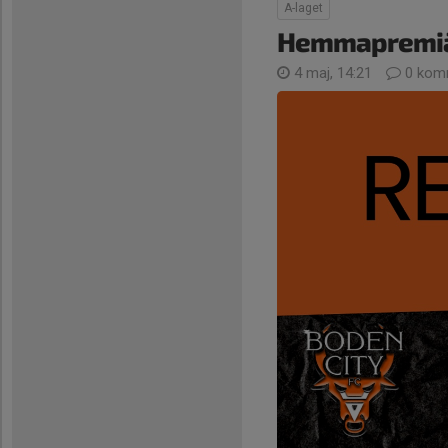
A-laget
Hemmapremiär
4 maj, 14:21
0 kom