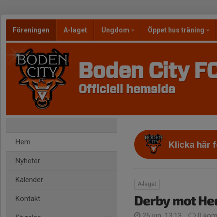
Föreningen
A-laget
Ungdom
Öppet hus träning
Boden City F
Officiell hemsida
Hem
Klicka här 
Nyheter
Kalender
A-laget
Derby mot He
Kontakt
26 jun, 13:13
0 kom