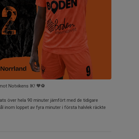
 mot Notvikens IK! 🧡⚽️
nsats över hela 90 minuter jämfört med de tidigare
 inom loppet av fyra minuter i första halvlek räckte