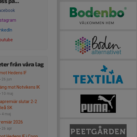
oss på...
acebook
nstagram
inkedIn
outube
ter från våra lag
mot Hedens IF
-
26 jun
äng mot Notvikens IK
-
10 maj
remiär slutar 2-2
leå SK
-
4 maj
remiär 2026
-
26 apr
mot Hedens IF i Coop