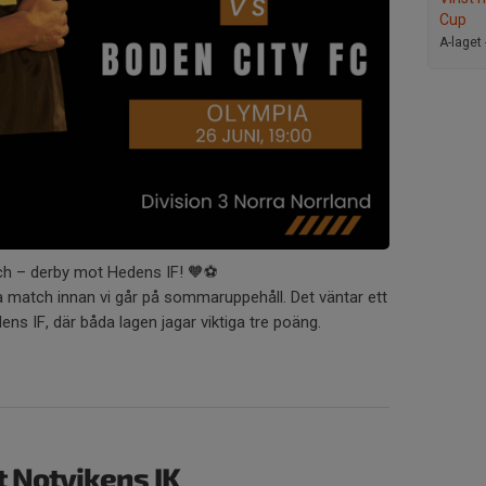
Cup
A-laget 
h – derby mot Hedens IF! 🧡⚽️
sta match innan vi går på sommaruppehåll. Det väntar ett
s IF, där båda lagen jagar viktiga tre poäng.
 Notvikens IK