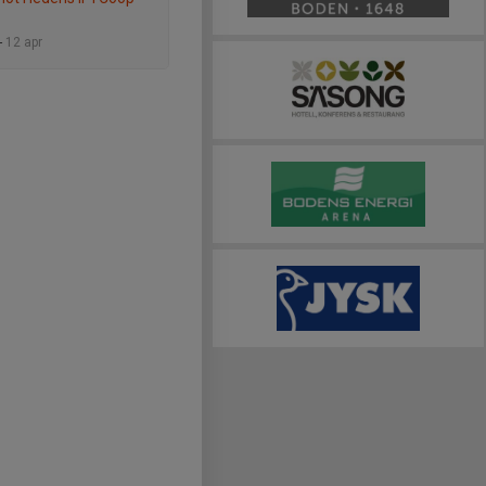
-
12 apr