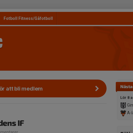
Fotboll Fitness/Gåfotboll
C
Nästa
för att bli medlem
Lör 8 
Gim
A-l
dens IF
mentarer