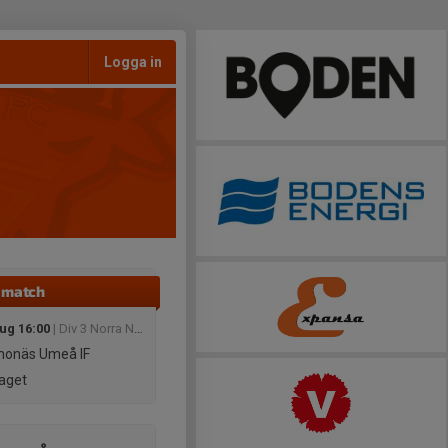
Logga in
 match
aug 16:00
| Div 3 Norra Norrland, herr 2026
onäs Umeå IF
aget