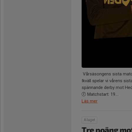
Vårsäsongens sista matc
Ikväll spelar vi vårens si
spännande derby mot Heden
🕖 Matchstart: 19....
Läs mer
A-laget
Tre poäng mot