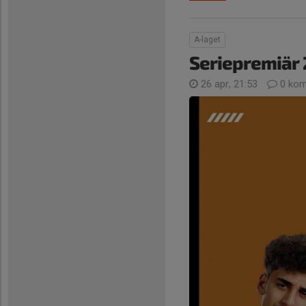
A-laget
Seriepremiär
26 apr, 21:53
0 kom