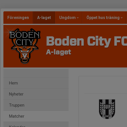
Föreningen
A-laget
Ungdom
Öppet hus träning
Boden City F
A-laget
Hem
Nyheter
Truppen
Matcher