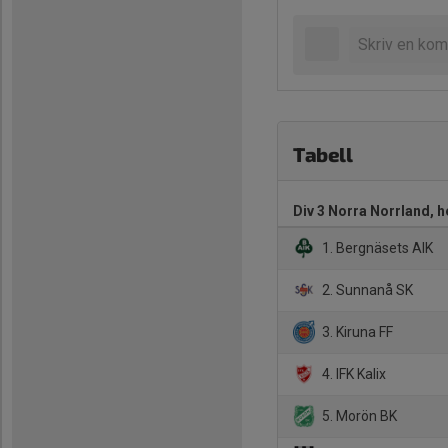
Tabell
Div 3 Norra Norrland, h
1. Bergnäsets AIK
2. Sunnanå SK
3. Kiruna FF
4. IFK Kalix
5. Morön BK