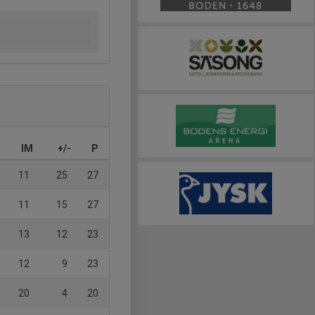
IM
+/-
P
11
25
27
11
15
27
13
12
23
12
9
23
20
4
20