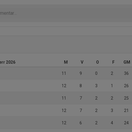
err 2026
M
V
O
F
GM
11
9
0
2
36
12
8
3
1
26
11
7
2
2
25
12
7
2
3
21
12
6
2
4
24