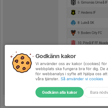
6. Gimonäs Umeå IF
7. Hedens IF
8. Luleå SK
9. Boden City FC
10. Piteå IF FF Akad
11. Notvikens IK
Godkänn kakor
12. OhtanaPajala FF
Vi använder oss av kakor (cookies) för 
webbplats ska fungera bra för dig. De
för webbanalys i syfte att hjälpa oss att
våra tjänster.
Så använder vi cookies
Godkänn alla kakor
Bara nöd
Tjäna pengar till laget