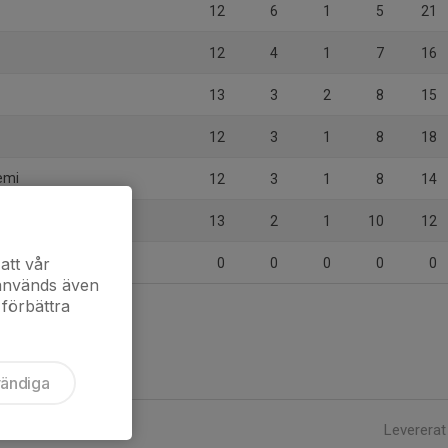
12
6
1
5
21
12
4
1
7
16
13
3
2
8
15
12
3
1
8
18
emi
12
3
1
8
14
13
2
1
10
12
att vår
0
0
0
0
0
 används även
 förbättra
vändiga
Levererat