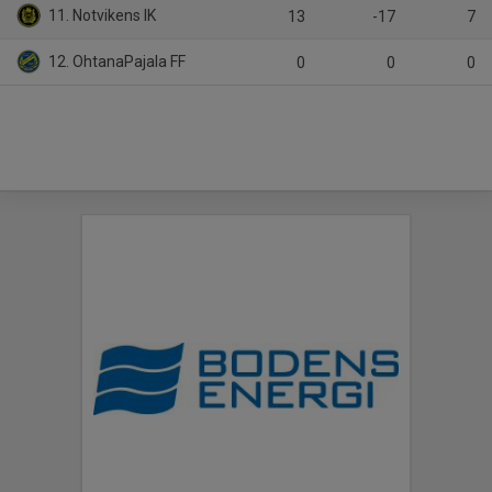
11. Notvikens IK
13
-17
7
12. OhtanaPajala FF
0
0
0