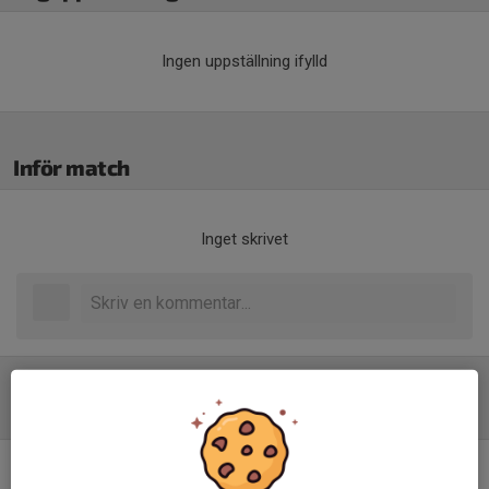
Ingen uppställning ifylld
Inför match
Inget skrivet
Tabell
Div 3 Norra Norrland, herr