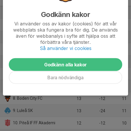
2026
M
+/-
P
1. Bergnäsets AIK
Godkänn kakor
12
22
27
Vi använder oss av kakor (cookies) för att vår
2. Sunnanå SK
12
15
27
webbplats ska fungera bra för dig. De används
även för webbanalys i syfte att hjälpa oss att
3. Kiruna FF
12
15
26
förbättra våra tjänster.
Så använder vi cookies
4. IFK Kalix
13
9
24
5. Morön BK
13
4
21
Godkänn alla kakor
6. Gimonäs Umeå IF
13
8
20
Bara nödvändiga
7. Hedens IF
12
-8
13
8. Boden City FC
13
-12
11
9. Luleå SK
13
-24
11
10. Piteå IF FF Akademi
12
-12
10