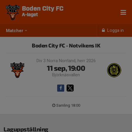
Boden City FC
A-laget
Logga in
Matcher
Boden City FC - Notvikens IK
Div 3 Norra Norrland, herr 2026
11 sep, 19:00
Björknäsvallen
Samling 18:00
Laguppställning