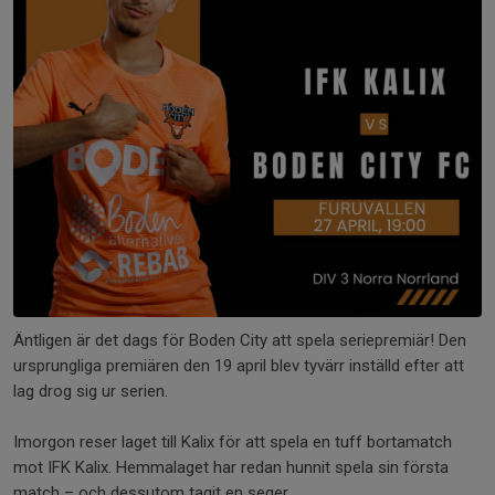
Äntligen är det dags för Boden City att spela seriepremiär! Den
ursprungliga premiären den 19 april blev tyvärr inställd efter att
lag drog sig ur serien.
Imorgon reser laget till Kalix för att spela en tuff bortamatch
mot IFK Kalix. Hemmalaget har redan hunnit spela sin första
match – och dessutom tagit en seger.