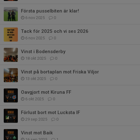
Första pusselbiten är klar!
6 nov 2025
0
Tack för 2025 och vi ses 2026
6 nov 2025
0
Vinst i Bodensderby
18 okt 2025
0
Vinst på bortaplan mot Friska Viljor
13 okt 2025
0
Oavgjort mot Kiruna FF
6 okt 2025
0
Förlust bort mot Lucksta IF
29 sep 2025
0
Vinst mot Baik
16 sep 2025
1