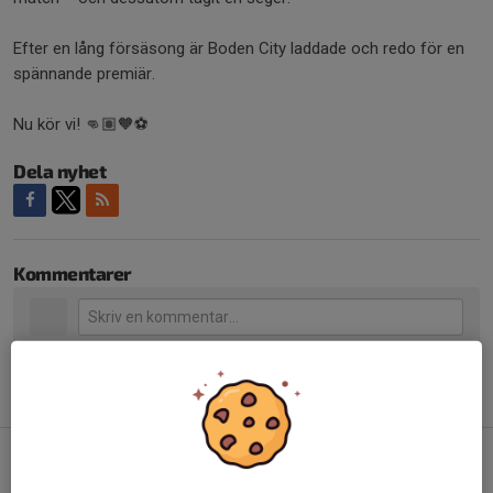
Efter en lång försäsong är Boden City laddade och redo för en
spännande premiär.
Nu kör vi! 👊🏽🧡⚽️
Dela nyhet
Kommentarer
Tidigare nyheter
Derby mot Hedens IF
26 jun, 13:13
0