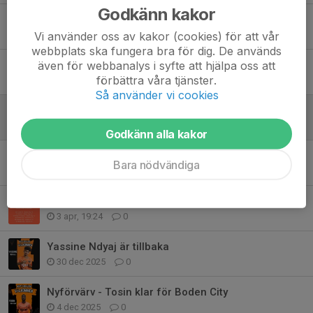
Godkänn kakor
Tre poäng mot Notvikens IK
Vi använder oss av kakor (cookies) för att vår
10 maj, 20:20
0
webbplats ska fungera bra för dig. De används
även för webbanalys i syfte att hjälpa oss att
Hemmapremiär slutar 2-2 mot Luleå SK
förbättra våra tjänster.
4 maj, 14:21
0
Så använder vi cookies
Seriepremiär 2026
26 apr, 21:53
0
Godkänn alla kakor
Vinst mot Hedens IF i Coop Cup
Bara nödvändiga
12 apr, 18:52
0
Försäsongen är över – nu väntar tävlingssäsongen
3 apr, 19:24
0
Yassine Ndyaj är tillbaka
30 dec 2025
0
Nyförvärv - Tosin klar för Boden City
4 dec 2025
0