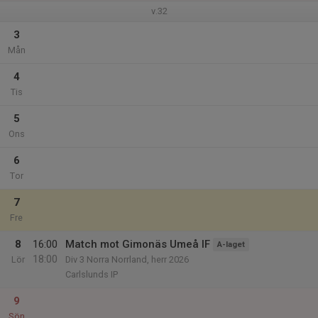
v.32
3
Mån
4
Tis
5
Ons
6
Tor
7
Fre
8
16:00
Match mot Gimonäs Umeå IF
A-laget
18:00
Lör
Div 3 Norra Norrland, herr 2026
Carlslunds IP
9
Sön