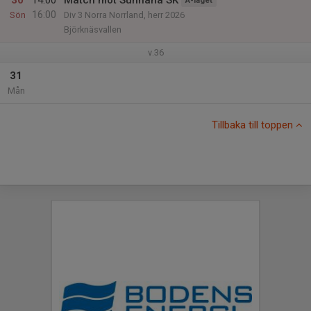
30
14:00
Match mot Sunnanå SK
A-laget
16:00
Sön
Div 3 Norra Norrland, herr 2026
Björknäsvallen
v.36
31
Mån
Tillbaka till toppen