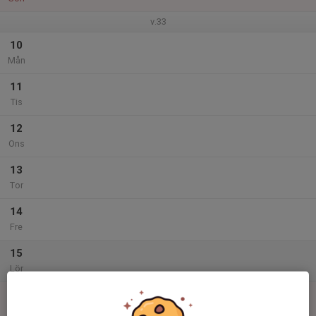
v.33
10
Mån
11
Tis
12
Ons
13
Tor
14
Fre
15
Lör
16
14:00
Match mot Bergnäsets AIK
A-laget
16:00
Sön
Div 3 Norra Norrland, herr 2026