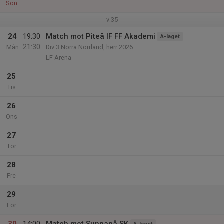
Sön
v.35
24
19:30
Match mot Piteå IF FF Akademi
A-laget
21:30
Mån
Div 3 Norra Norrland, herr 2026
LF Arena
25
Tis
26
Ons
27
Tor
28
Fre
29
Lör