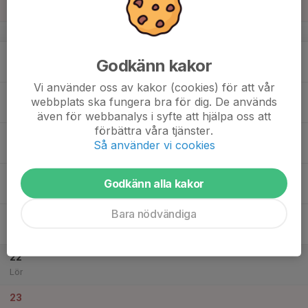
Björknäsvallen
v.34
17
Godkänn kakor
Mån
Vi använder oss av kakor (cookies) för att vår
18
webbplats ska fungera bra för dig. De används
Tis
även för webbanalys i syfte att hjälpa oss att
förbättra våra tjänster.
19
Så använder vi cookies
Ons
20
Godkänn alla kakor
Tor
Bara nödvändiga
21
Fre
22
Lör
23