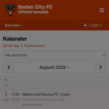
Boden City FC
Officiell hemsida
Logga in
Kalender
Kalender
Gå till idag
|
Prenumerera
Augusti 2026
1
Lör
2
13:00
Match mot Kiruna FF
A-laget
15:00
Sön
Div 3 Norra Norrland, herr 2026
Björknäsvallen