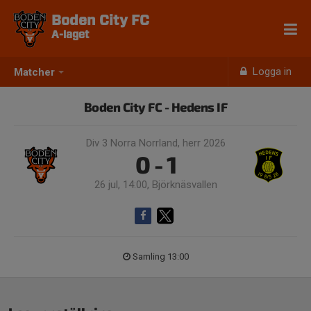
Boden City FC
A-laget
Logga in
Matcher
Boden City FC - Hedens IF
Div 3 Norra Norrland, herr 2026
0 - 1
26 jul, 14:00, Björknäsvallen
Samling 13:00