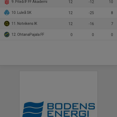
9. Piteå IF FF Akademi
12
-12
10
10. Luleå SK
12
-25
8
11. Notvikens IK
12
-16
7
12. OhtanaPajala FF
0
0
0