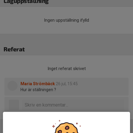
Laguppställning
Ingen uppställning ifylld
Referat
Inget referat skrivet
Maria Strömbäck
26 jul, 15:45
Hur är ställningen ?