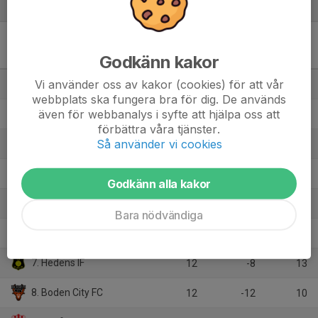
Tabell
Div 3 Norra Norrland, herr
Godkänn kakor
2026
M
+/-
P
Vi använder oss av kakor (cookies) för att vår
1. Bergnäsets AIK
11
25
27
webbplats ska fungera bra för dig. De används
även för webbanalys i syfte att hjälpa oss att
2. Sunnanå SK
12
15
27
förbättra våra tjänster.
Så använder vi cookies
3. Kiruna FF
11
12
23
4. IFK Kalix
12
9
23
Godkänn alla kakor
5. Morön BK
12
4
20
Bara nödvändiga
6. Gimonäs Umeå IF
12
8
19
7. Hedens IF
12
-8
13
8. Boden City FC
12
-12
10