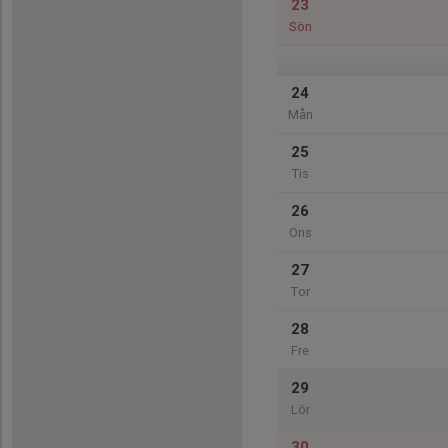
23
Sön
24
Mån
25
Tis
26
Ons
27
Tor
28
Fre
29
Lör
30