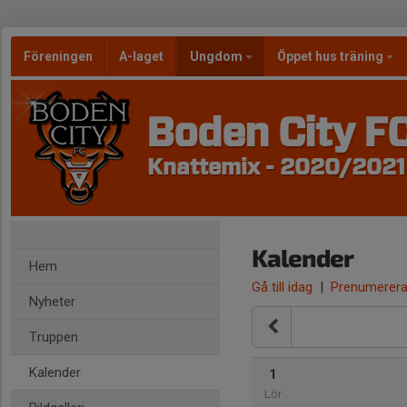
Föreningen
A-laget
Ungdom
Öppet hus träning
Boden City F
Knattemix - 2020/2021
Kalender
Hem
Gå till idag
|
Prenumerer
Nyheter
Truppen
Kalender
1
Lör