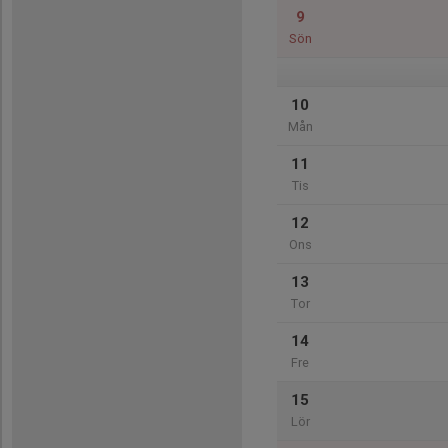
9
Sön
10
Mån
11
Tis
12
Ons
13
Tor
14
Fre
15
Lör