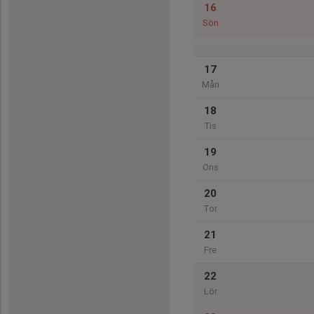
16
Sön
17
Mån
18
Tis
19
Ons
20
Tor
21
Fre
22
Lör