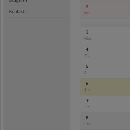
Bildgalleri
2
Kontakt
Sön
3
Mån
4
Tis
5
Ons
6
Tor
7
Fre
8
Lör