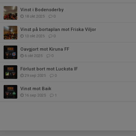
Vinst i Bodensderby
18 okt 2025
0
Vinst på bortaplan mot Friska Viljor
13 okt 2025
0
Oavgjort mot Kiruna FF
6 okt 2025
0
Förlust bort mot Lucksta IF
29 sep 2025
0
Vinst mot Baik
16 sep 2025
1