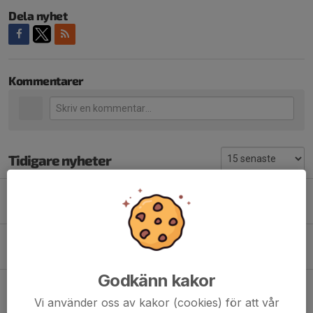
Dela nyhet
Kommentarer
Tidigare nyheter
Derby mot Hedens IF
26 jun, 13:13
0
Tre poäng mot Notvikens IK
10 maj, 20:20
0
Godkänn kakor
Hemmapremiär slutar 2-2 mot Luleå SK
4 maj, 14:21
0
Vi använder oss av kakor (cookies) för att vår