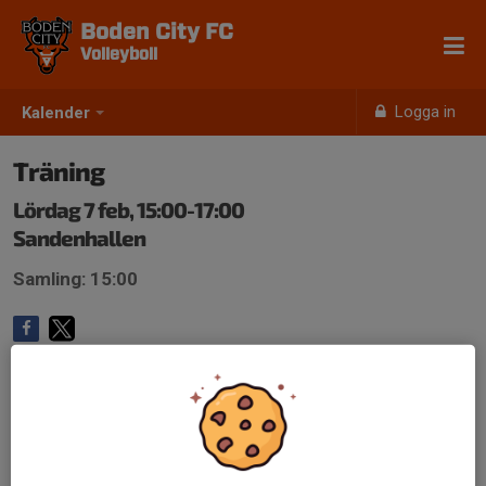
Boden City FC
Volleyboll
Logga in
Kalender
Träning
Lördag 7 feb, 15:00-17:00
Sandenhallen
Samling: 15:00