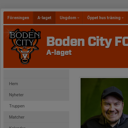
Föreningen
A-laget
Ungdom
Öppet hus träning
Boden City F
A-laget
Hem
Nyheter
Truppen
Matcher