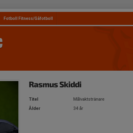
Fotboll Fitness/Gåfotboll
C
Rasmus Skiddi
Titel
Målvaktstränare
Ålder
34 år