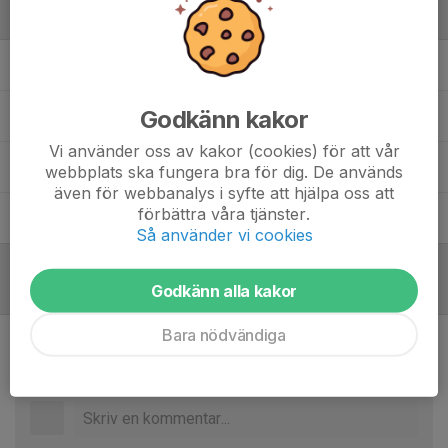
Ledare
Kawro Dawe
Tränare
Godkänn kakor
Carlos Veliz
Målvaktstränare
Vi använder oss av kakor (cookies) för att vår
Henok Feday
Huvudtränare
webbplats ska fungera bra för dig. De används
även för webbanalys i syfte att hjälpa oss att
förbättra våra tjänster.
Petr Durdas
Materialare
Så använder vi cookies
Godkänn alla kakor
Referat
Bara nödvändiga
Inget referat skrivet