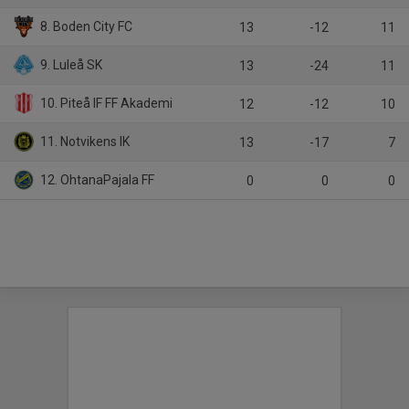
8. Boden City FC
13
-12
11
9. Luleå SK
13
-24
11
10. Piteå IF FF Akademi
12
-12
10
11. Notvikens IK
13
-17
7
12. OhtanaPajala FF
0
0
0