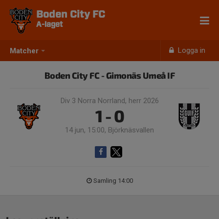
Boden City FC
A-laget
Logga in
Matcher
Boden City FC - Gimonäs Umeå IF
Div 3 Norra Norrland, herr 2026
1 - 0
14 jun, 15:00, Björknäsvallen
Samling 14:00