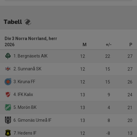
Tabell
Div 3 Norra Norrland, herr
2026
M
+/-
P
1. Bergnäsets AIK
12
22
27
2. Sunnanå SK
12
15
27
3. Kiruna FF
12
15
26
4. IFK Kalix
13
9
24
5. Morön BK
13
4
21
6. Gimonäs Umeå IF
13
8
20
7. Hedens IF
12
-8
13