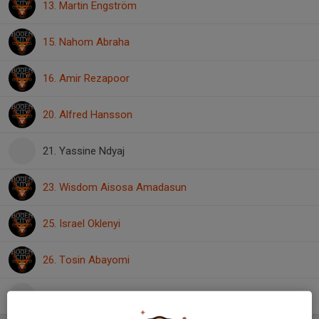
13. Martin Engström
15. Nahom Abraha
16. Amir Rezapoor
20. Alfred Hansson
21. Yassine Ndyaj
23. Wisdom Aisosa Amadasun
25. Israel Oklenyi
26. Tosin Abayomi
Elijah Pereira