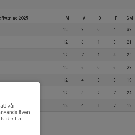
flyttning 2025
M
V
O
F
GM
12
8
0
4
33
12
6
1
5
21
12
7
1
4
22
12
6
0
6
23
12
4
3
5
19
12
3
2
7
24
att vår
12
4
1
7
18
 används även
 förbättra