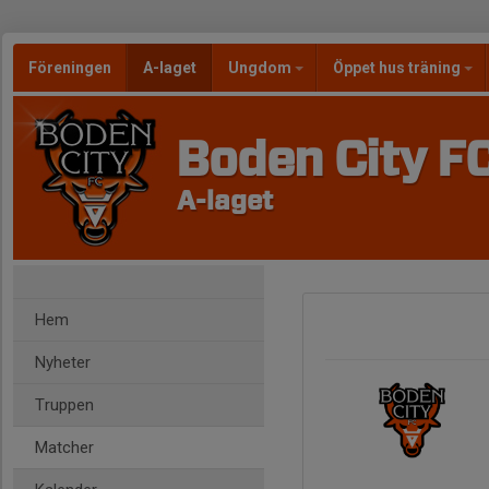
Föreningen
A-laget
Ungdom
Öppet hus träning
Boden City F
A-laget
Hem
Nyheter
Truppen
Matcher