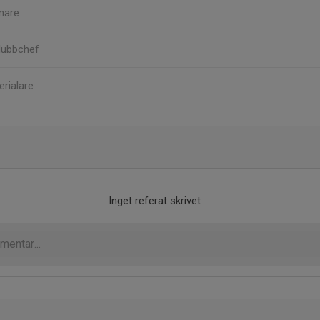
nare
lubbchef
erialare
Inget referat skrivet