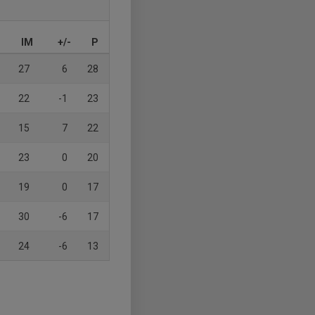
IM
+/-
P
27
6
28
22
-1
23
15
7
22
23
0
20
19
0
17
30
-6
17
24
-6
13