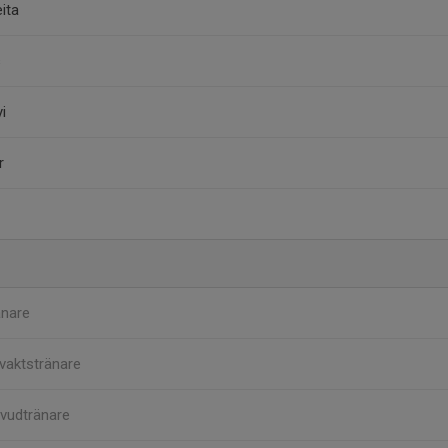
ita
s
i
r
änare
vaktstränare
vudtränare