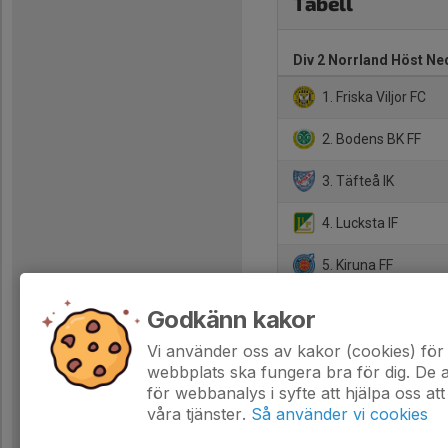
Tabell
Div 2 Norrland Höst Ned
1. Friska Viljor FC
2. Bodens BK FF
3. Täfteå IK
4. Lucksta IF
5. Kiruna FF
6. Bergnäsets AIK
Godkänn kakor
7. Boden City FC
Vi använder oss av kakor (cookies) för 
webbplats ska fungera bra för dig. De
för webbanalys i syfte att hjälpa oss att
våra tjänster.
Så använder vi cookies