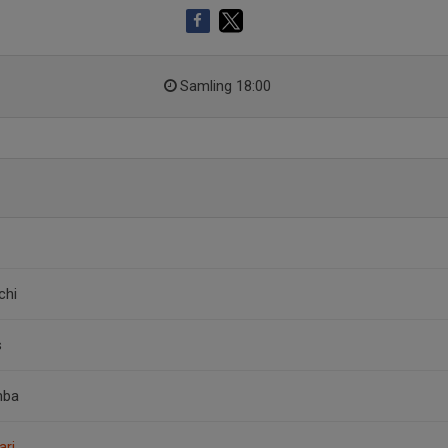
Samling 18:00
chi
s
mba
ari