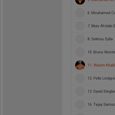
6. Mouhamed C
7. Muis Afolabi B
8. Sekhou Sylla
10. Bruno Monte
11. Wasim Khali
12. Pelle Lindgr
13. David Stegla
16. Tejay Sams