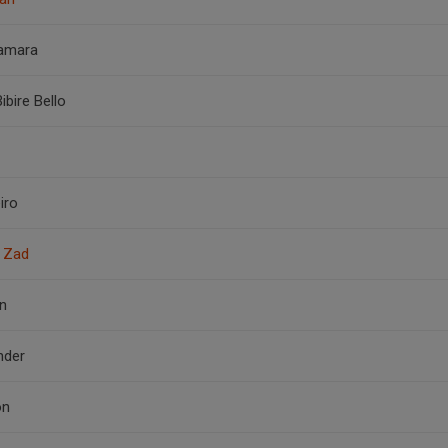
amara
ibire Bello
iro
l Zad
en
nder
on