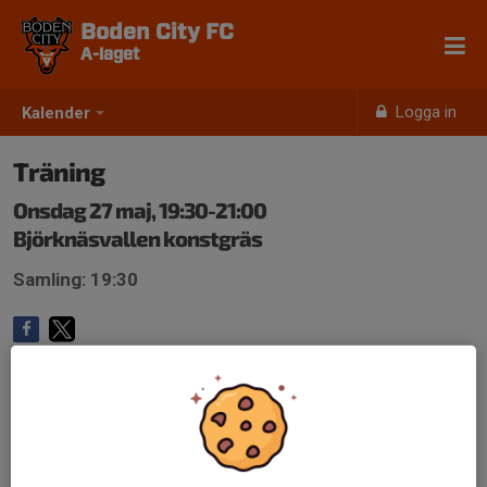
Boden City FC
A-laget
Logga in
Kalender
Träning
Onsdag 27 maj, 19:30-21:00
Björknäsvallen konstgräs
Samling: 19:30